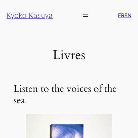
Aller
Kyoko Kasuya
au
FR
EN
contenu
Livres
Listen to the voices of the
sea